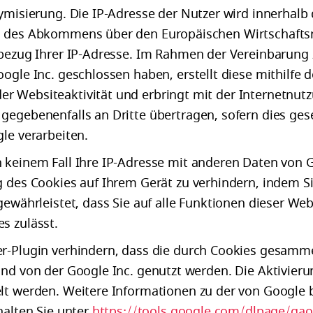
ymisierung. Die IP-Adresse der Nutzer wird innerhalb
en des Abkommens über den Europäischen Wirtschaft
nbezug Ihrer IP-Adresse. Im Rahmen der Vereinbarung
oogle Inc. geschlossen haben, erstellt diese mithilf
r Websiteaktivität und erbringt mit der Internetnut
gegebenenfalls an Dritte übertragen, sofern dies ges
le verarbeiten.
 keinem Fall Ihre IP-Adresse mit anderen Daten von G
g des Cookies auf Ihrem Gerät zu verhindern, indem 
gewährleistet, dass Sie auf alle Funktionen dieser W
s zulässt.
r-Plugin verhindern, dass die durch Cookies gesammel
nd von der Google Inc. genutzt werden. Die Aktivierun
lt werden. Weitere Informationen zu der von Google b
halten Sie unter
https://tools.google.com/dlpage/ga