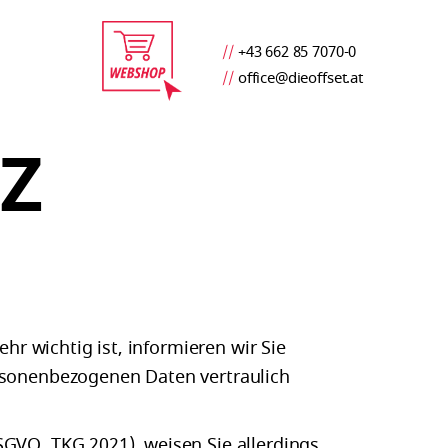
//
+43 662 85 7070-0
//
office@dieoffset.at
Z
hr wichtig ist, informieren wir Sie
rsonenbezogenen Daten vertraulich
GVO, TKG 2021), weisen Sie allerdings